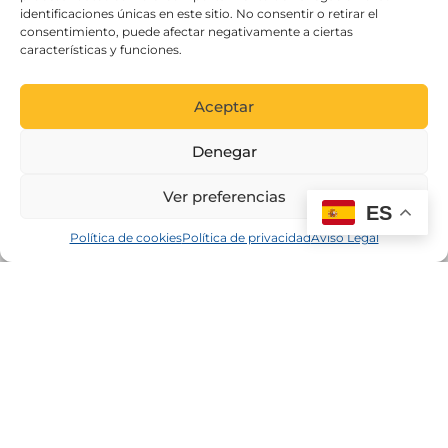
identificaciones únicas en este sitio. No consentir o retirar el
consentimiento, puede afectar negativamente a ciertas
características y funciones.
Aceptar
Denegar
Ver preferencias
ES
Política de cookies
Política de privacidad
Aviso Legal
Proyecto cofinanciado por el Fondo Europeo de Desarrollo
Regional como parte de la respuesta de la Unión a la
pandemia de COVID-19: Linea 2 Subvenciones dirigidas al
mantenimiento de la actividad de personas trabajadoras
autónomas y pequeñas y medianas empresas, de los
secotres más afectados por la crisis derivada de la COVID-19