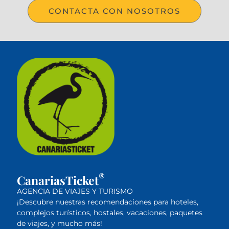
CONTACTA CON NOSOTROS
®
CanariasTicket
AGENCIA DE VIAJES Y TURISMO
¡Descubre nuestras recomendaciones para hoteles,
complejos turísticos, hostales, vacaciones, paquetes
de viajes, y mucho más!