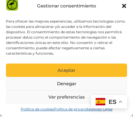
Gestionar consentimiento
Para ofrecer las mejores experiencias, utilizamos tecnologías como
las cookies para almacenar y/o acceder a la información del
dispositivo. El consentimiento de estas tecnologías nos permitirá
procesar datos como el comportamiento de navegación o las
identificaciones únicas en este sitio. No consentir o retirar el
consentimiento, puede afectar negativamente a ciertas
características y funciones.
Aceptar
Denegar
Ver preferencias
ES
Política de cookies
Política de privacidad
Aviso Legal
Proyecto cofinanciado por el Fondo Europeo de Desarrollo
Regional como parte de la respuesta de la Unión a la
pandemia de COVID-19: Linea 2 Subvenciones dirigidas al
mantenimiento de la actividad de personas trabajadoras