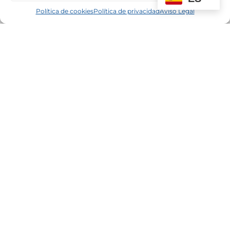
Política de cookies
Política de privacidad
Aviso Legal
Proyecto cofinanciado por el Fondo Europeo de Desarrollo
Regional como parte de la respuesta de la Unión a la
pandemia de COVID-19: Linea 2 Subvenciones dirigidas al
mantenimiento de la actividad de personas trabajadoras
autónomas y pequeñas y medianas empresas, de los
secotres más afectados por la crisis derivada de la COVID-19