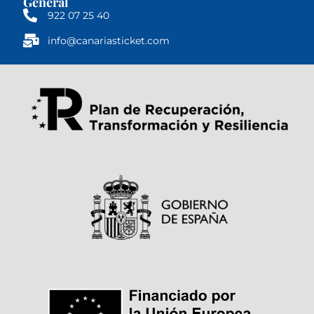
General
922 07 25 40
info@canariasticket.com