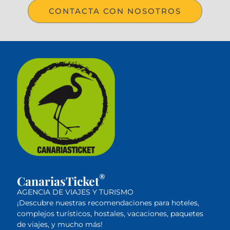
CONTACTA CON NOSOTROS
®
CanariasTicket
AGENCIA DE VIAJES Y TURISMO
¡Descubre nuestras recomendaciones para hoteles,
complejos turísticos, hostales, vacaciones, paquetes
de viajes, y mucho más!