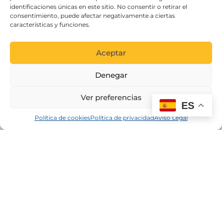
identificaciones únicas en este sitio. No consentir o retirar el
consentimiento, puede afectar negativamente a ciertas
características y funciones.
Aceptar
Denegar
Ver preferencias
ES
Política de cookies
Política de privacidad
Aviso Legal
Proyecto cofinanciado por el Fondo Europeo de Desarrollo
Regional como parte de la respuesta de la Unión a la
pandemia de COVID-19: Linea 2 Subvenciones dirigidas al
mantenimiento de la actividad de personas trabajadoras
autónomas y pequeñas y medianas empresas, de los
secotres más afectados por la crisis derivada de la COVID-19