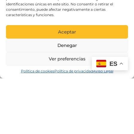
identificaciones únicas en este sitio. No consentir o retirar el
consentimiento, puede afectar negativamente a ciertas
características y funciones.
Aceptar
Denegar
Ver preferencias
ES
Política de cookies
Política de privacidad
Aviso Legal
Proyecto cofinanciado por el Fondo Europeo de Desarrollo
Regional como parte de la respuesta de la Unión a la
pandemia de COVID-19: Linea 2 Subvenciones dirigidas al
mantenimiento de la actividad de personas trabajadoras
autónomas y pequeñas y medianas empresas, de los
secotres más afectados por la crisis derivada de la COVID-19