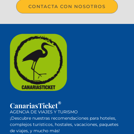
CONTACTA CON NOSOTROS
®
CanariasTicket
AGENCIA DE VIAJES Y TURISMO
¡Descubre nuestras recomendaciones para hoteles,
complejos turísticos, hostales, vacaciones, paquetes
de viajes, y mucho más!