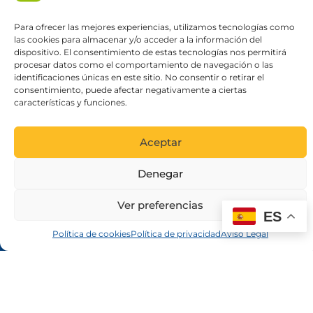
Tacoronte
Ctra. Gral. Tacoronte-Tejina, 11
Para ofrecer las mejores experiencias, utilizamos tecnologías como
las cookies para almacenar y/o acceder a la información del
922 07 25 40
dispositivo. El consentimiento de estas tecnologías nos permitirá
procesar datos como el comportamiento de navegación o las
09:00-13:00
identificaciones únicas en este sitio. No consentir o retirar el
(de lunes a viernes)
consentimiento, puede afectar negativamente a ciertas
17:00-19:30
características y funciones.
(martes y jueves)
Aceptar
tacoronte@canariasticket.com
Denegar
Taco - CC Concorde
Ctra. General del Sur, 3A, CC Concorde, Local 28
Ver preferencias
ES
922 07 25 40
Política de cookies
Política de privacidad
Aviso Legal
10:00-13:00
(martes, jueves y sábados)
17:00-19:30
(lunes, miércoles y viernes)
concorde@canariasticket.com