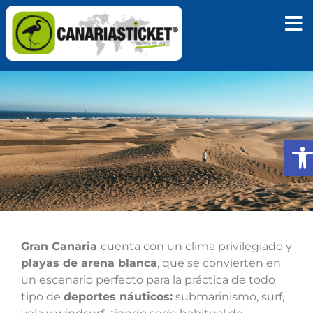
Abri
Gran Canaria
cuenta con un clima privilegiado y
playas de arena blanca
, que se convierten en
un escenario perfecto para la práctica de todo
tipo de
deportes náuticos:
submarinismo, surf,